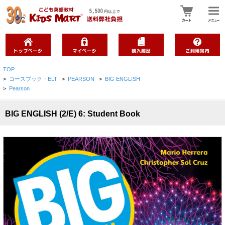
TOP
>
コースブック・ELT
>
PEARSON
>
BIG ENGLISH
>
Pearson
BIG ENGLISH (2/E) 6: Student Book