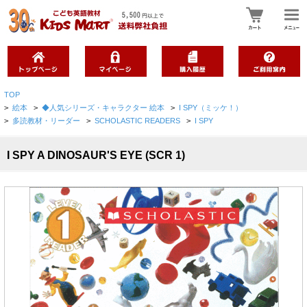
TOP
>
絵本
>
◆人気シリーズ・キャラクター 絵本
>
I SPY（ミッケ！）
>
多読教材・リーダー
>
SCHOLASTIC READERS
>
I SPY
I SPY A DINOSAUR'S EYE (SCR 1)