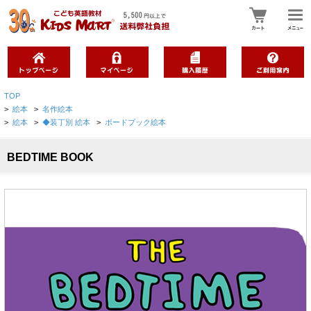
TOP
>
絵本
>
名作絵本
>
絵本
>
◆装丁別 絵本
>
ボードブック絵本
BEDTIME BOOK