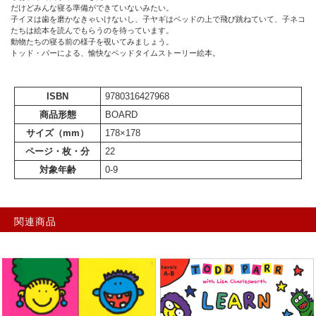
だけどみんな寝る準備ができていないみたい。
子イヌは歯を磨かなきゃいけないし、子ヤギはベッドの上で飛び跳ねていて、子ネコ
たちは絵本を読んでもらうのを待っています。
動物たちの寝る前の様子を覗いてみましょう。
トッド・パーによる、愉快なベッドタイムストーリー絵本。
ISBN
9780316427968
商品形態
BOARD
サイズ（mm）
178×178
ページ・枚・分
22
対象年齢
0-9
関連商品