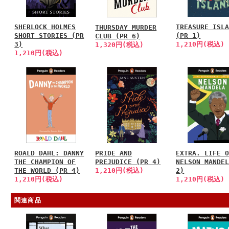
SHERLOCK HOLMES
TREASURE ISL
THURSDAY MURDER
SHORT STORIES (PR
(PR 1)
CLUB (PR 6)
3)
1,210円(税込)
1,320円(税込)
1,210円(税込)
ROALD DAHL: DANNY
PRIDE AND
EXTRA. LIFE 
THE CHAMPION OF
PREJUDICE (PR 4)
NELSON MANDE
THE WORLD (PR 4)
1,210円(税込)
2)
1,210円(税込)
1,210円(税込)
関連商品