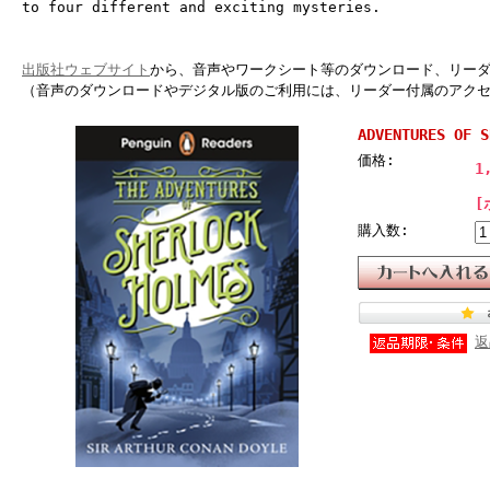
to four different and exciting mysteries.
出版社ウェブサイト
から、音声やワークシート等のダウンロード、リー
（音声のダウンロードやデジタル版のご利用には、リーダー付属のアク
ADVENTURES OF S
価格:
1
[
購入数:
返