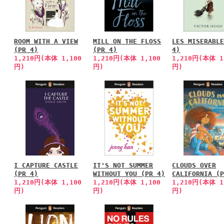
ROOM WITH A VIEW
MILL ON THE FLOSS
LES MISERABL
(PR 4)
(PR 4)
4)
1,210円(本体 1,100
1,210円(本体 1,100
1,210円(本体 1
円)
円)
円)
I CAPTURE CASTLE
IT'S NOT SUMMER
CLOUDS OVER
(PR 4)
WITHOUT YOU (PR 4)
CALIFORNIA (
1,210円(本体 1,100
1,210円(本体 1,100
1,210円(本体 1
円)
円)
円)