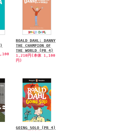
ROALD DAHL: DANNY
4)
THE CHAMPION OF
THE WORLD (PR 4)
,100
1,210円(本体 1,100
円)
GOING SOLO (PR 4)