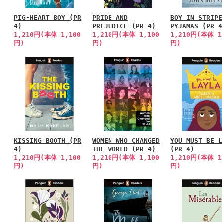
PIG-HEART BOY (PR
PRIDE AND
BOY IN STRIP
4)
PREJUDICE (PR 4)
PYJAMAS (PR 
1,210円(本体 1,100
1,210円(本体 1,100
1,210円(本体 1
円)
円)
円)
KISSING BOOTH (PR
WOMEN WHO CHANGED
YOU MUST BE 
4)
THE WORLD (PR 4)
(PR 4)
1,210円(本体 1,100
1,210円(本体 1,100
1,210円(本体 1
円)
円)
円)