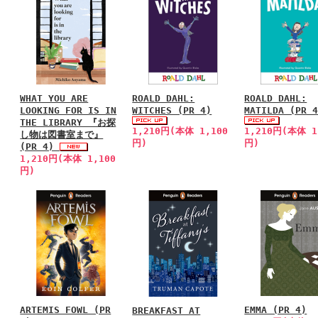
WHAT YOU ARE
ROALD DAHL:
ROALD DAHL:
LOOKING FOR IS IN
WITCHES (PR 4)
MATILDA (PR 
THE LIBRARY 『お探
1,210円(本体 1,100
1,210円(本体 1
し物は図書室まで』
円)
円)
(PR 4)
1,210円(本体 1,100
円)
ARTEMIS FOWL (PR
EMMA (PR 4)
BREAKFAST AT