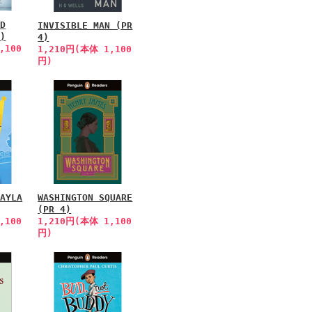
ED
INVISIBLE MAN (PR
4)
4)
,100
1,210円(本体 1,100
円)
LAYLA
WASHINGTON SQUARE
(PR 4)
,100
1,210円(本体 1,100
円)