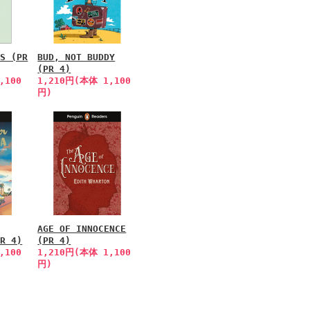
ES (PR
BUD, NOT BUDDY
(PR 4)
,100
1,210円(本体 1,100
円)
AGE OF INNOCENCE
PR 4)
(PR 4)
,100
1,210円(本体 1,100
円)