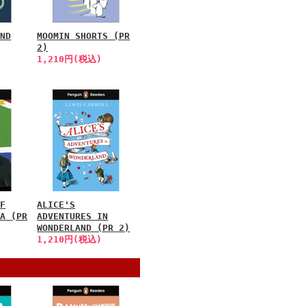
AND
MOOMIN SHORTS (PR
2)
1,210円(税込)
OF
ALICE'S
LA (PR
ADVENTURES IN
WONDERLAND (PR 2)
1,210円(税込)