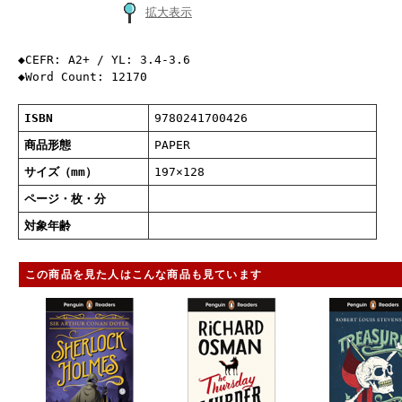
拡大表示
◆CEFR: A2+ / YL: 3.4-3.6
◆Word Count: 12170
ISBN
9780241700426
商品形態
PAPER
サイズ（mm）
197×128
ページ・枚・分
対象年齢
この商品を見た人はこんな商品も見ています