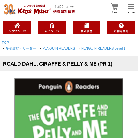
TOP
>
多読教材・リーダー
>
PENGUIN READERS
>
PENGUIN READERS Level 1
ROALD DAHL: GIRAFFE & PELLY & ME (PR 1)