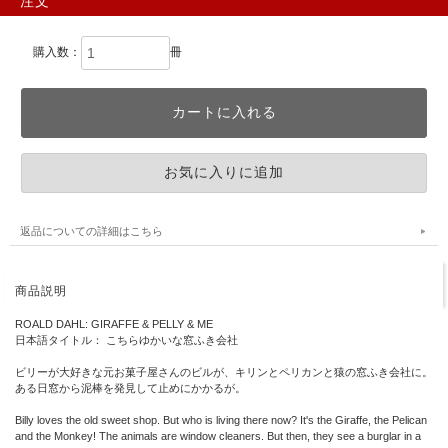
注文
購入数：
冊
返品についての詳細はこちら
商品説明
ROALD DAHL: GIRAFFE & PELLY & ME
日本語タイトル： こちらゆかいな窓ふき会社
ビリーが大好きな元お菓子屋さんのビルが、キリンとペリカンと猿の窓ふき会社に。
ある日窓から泥棒を発見して止めにかかるが。
Billy loves the old sweet shop. But who is living there now? It's the Giraffe, the Pelican
and the Monkey! The animals are window cleaners. But then, they see a burglar in a