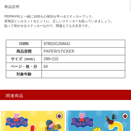
商品説明
PEPPA PIGと一緒に1000もの単語を学べるステッカーブック。
英単語とシルエットをヒントに、正しいステッカーを貼っていきましょう。
貼って剥がせるステッカーなので、間違えても大丈夫です。
ISBN
9780241294642
商品形態
PAPER/STICKER
サイズ（mm）
298×210
ページ・枚・分
64
対象年齢
関連商品