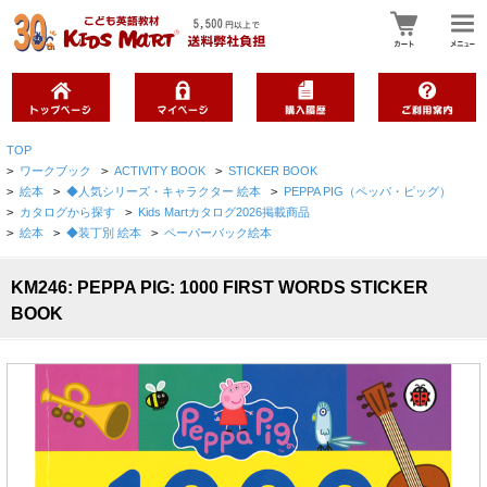
TOP
>
ワークブック
>
ACTIVITY BOOK
>
STICKER BOOK
>
絵本
>
◆人気シリーズ・キャラクター 絵本
>
PEPPA PIG（ペッパ・ピッグ）
>
カタログから探す
>
Kids Martカタログ2026掲載商品
>
絵本
>
◆装丁別 絵本
>
ペーパーバック絵本
KM246: PEPPA PIG: 1000 FIRST WORDS STICKER
BOOK