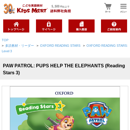
TOP
>
多読教材・リーダー
>
OXFORD READING STARS
>
OXFORD READING STARS:
Level 3
PAW PATROL: PUPS HELP THE ELEPHANTS (Reading
Stars 3)