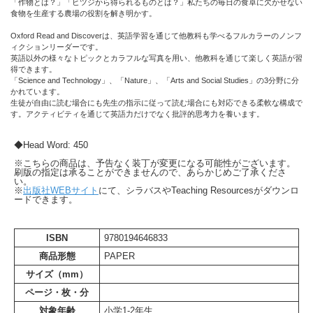
「作物とは？」「ヒツジから得られるものとは？」私たちの毎日の食卓に欠かせない
食物を生産する農場の役割を解き明かす。
Oxford Read and Discoverは、英語学習を通じて他教科も学べるフルカラーのノンフ
ィクションリーダーです。
英語以外の様々なトピックとカラフルな写真を用い、他教科を通じて楽しく英語が習
得できます。
「Science and Technology」、「Nature」、「Arts and Social Studies」の3分野に分
かれています。
生徒が自由に読む場合にも先生の指示に従って読む場合にも対応できる柔軟な構成で
す。アクティビティを通じて英語力だけでなく批評的思考力を養います。
◆Head Word: 450
※こちらの商品は、予告なく装丁が変更になる可能性がございます。
刷版の指定は承ることができませんので、あらかじめご了承くださ
い。
※
出版社WEBサイト
にて、シラバスやTeaching Resourcesがダウンロ
ードできます。
ISBN
9780194646833
商品形態
PAPER
サイズ（mm）
ページ・枚・分
対象年齢
小学1-2年生