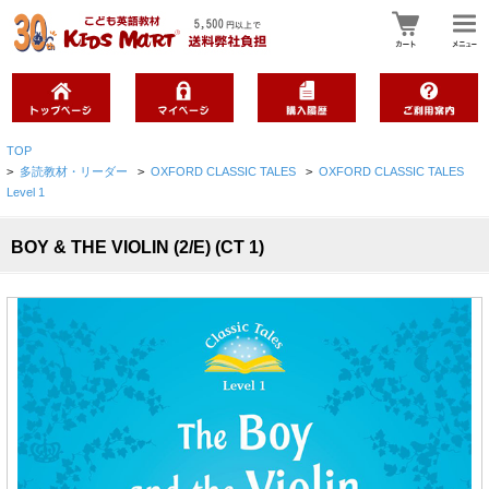
TOP
>
多読教材・リーダー
>
OXFORD CLASSIC TALES
>
OXFORD CLASSIC TALES
Level 1
BOY & THE VIOLIN (2/E) (CT 1)