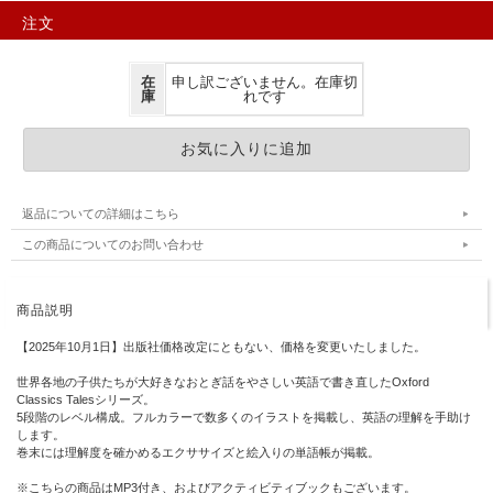
注文
在
申し訳ございません。在庫切
庫
れです
返品についての詳細はこちら
この商品についてのお問い合わせ
商品説明
【2025年10月1日】出版社価格改定にともない、価格を変更いたしました。
世界各地の子供たちが大好きなおとぎ話をやさしい英語で書き直したOxford
Classics Talesシリーズ。
5段階のレベル構成。フルカラーで数多くのイラストを掲載し、英語の理解を手助け
します。
巻末には理解度を確かめるエクササイズと絵入りの単語帳が掲載。
※こちらの商品はMP3付き、およびアクティビティブックもございます。