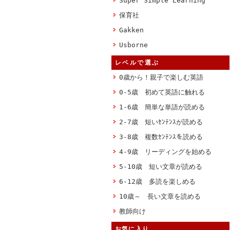
Super Simple Learning
保育社
Gakken
Usborne
レベルで選ぶ
0歳から！親子で楽しむ英語
0-5歳 初めて英語に触れる
1-6歳 簡単な単語が読める
2-7歳 短いｾﾝﾃﾝｽが読める
3-8歳 複数ｾﾝﾃﾝｽを読める
4-9歳 リーディングを始める
5-10歳 短い文章が読める
6-12歳 多読を楽しめる
10歳～ 長い文章を読める
教師向け
お気に入り