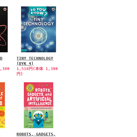
LD
TINY TECHNOLOGY
(DYK 4)
,380
1,518円(本体 1,380
円)
E
ROBOTS, GADGETS,