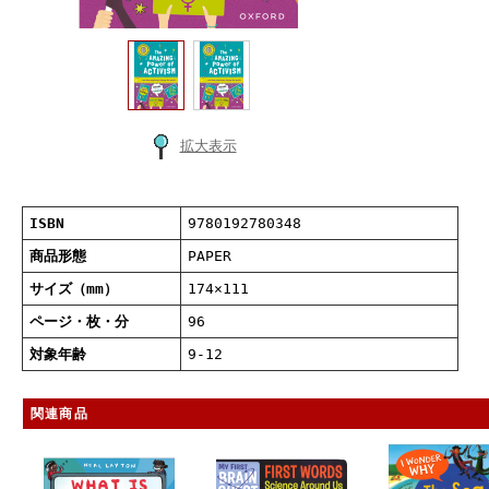
拡大表示
ISBN
9780192780348
商品形態
PAPER
サイズ（mm）
174×111
ページ・枚・分
96
対象年齢
9-12
関連商品