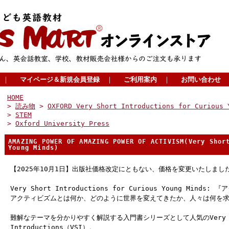
｜
マイページ＆新規会員登録
｜
ご利用案内
｜
お問い合わせ
HOME
>
読み物
>
OXFORD Very Short Introductions for Curious 
>
STEM
>
Oxford University Press
AMAZING POWER OF AMAZING POWER OF ACTIVISM(Very Shor
Young Minds)
【2025年10月1日】出版社価格改定にともない、価格を変更いたしまし
Very Short Introductions for Curious Young Minds
アクティビズムとは何か、どのように世界を変えてきたか、人々は何を
難解なテーマを分かりやすく解説する入門書シリーズとして人気のVery S
Introductions（VSI）。