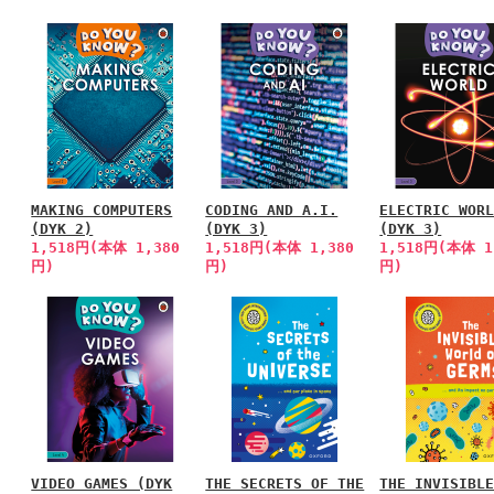
MAKING COMPUTERS
CODING AND A.I.
ELECTRIC WOR
(DYK 2)
(DYK 3)
(DYK 3)
1,518円(本体 1,380
1,518円(本体 1,380
1,518円(本体 1
円)
円)
円)
VIDEO GAMES (DYK
THE SECRETS OF THE
THE INVISIBL