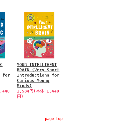
IC
YOUR INTELLIGENT
BRAIN (Very Short
s for
Introductions for
g
Curious Young
Minds)
,440
1,584円(本体 1,440
円)
page top