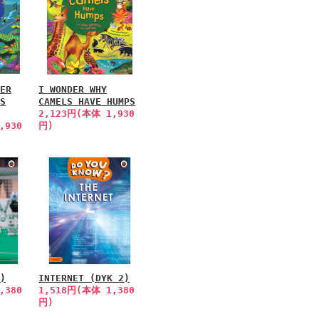
DER
I WONDER WHY
IS
CAMELS HAVE HUMPS
2,123円(本体 1,930
,930
円)
1)
INTERNET (DYK 2)
,380
1,518円(本体 1,380
円)