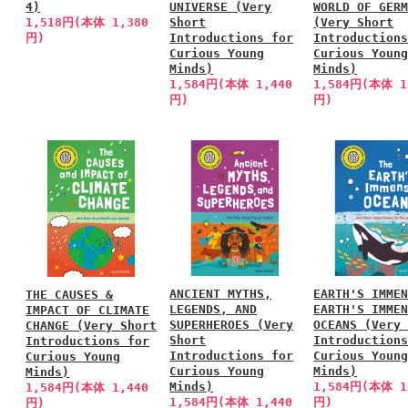
4)
UNIVERSE (Very
WORLD OF GER
1,518円(本体 1,380
Short
(Very Short
円)
Introductions for
Introduction
Curious Young
Curious Youn
Minds)
Minds)
1,584円(本体 1,440
1,584円(本体 1
円)
円)
ANCIENT MYTHS,
EARTH'S IMME
THE CAUSES &
LEGENDS, AND
EARTH'S IMME
IMPACT OF CLIMATE
SUPERHEROES (Very
OCEANS (Very
CHANGE (Very Short
Short
Introduction
Introductions for
Introductions for
Curious Youn
Curious Young
Curious Young
Minds)
Minds)
Minds)
1,584円(本体 1
1,584円(本体 1,440
1,584円(本体 1,440
円)
円)