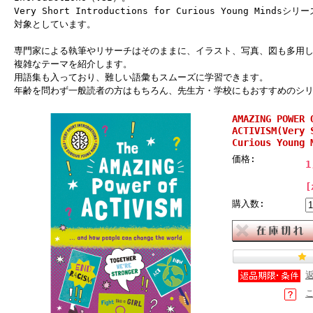
Very Short Introductions for Curious Young Mi
対象としています。
専門家による執筆やリサーチはそのままに、イラスト、写真、図も多用
複雑なテーマを紹介します。
用語集も入っており、難しい語彙もスムーズに学習できます。
年齢を問わず一般読者の方はもちろん、先生方・学校にもおすすめのシ
AMAZING POWER 
ACTIVISM(Very 
Curious Young 
価格:
1
購入数: