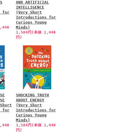
MS
AND ARTIFICIAL
INTELLIGENCE
s for
(Very Short
g
Introductions for
Curious Young
,440
Minds)
1,584円(本体 1,440
円)
NSE
SHOCKING TRUTH
NSE
ABOUT ENERGY
 Short
(Very Short
s for
Introductions for
g
Curious Young
Minds)
,440
1,584円(本体 1,440
円)