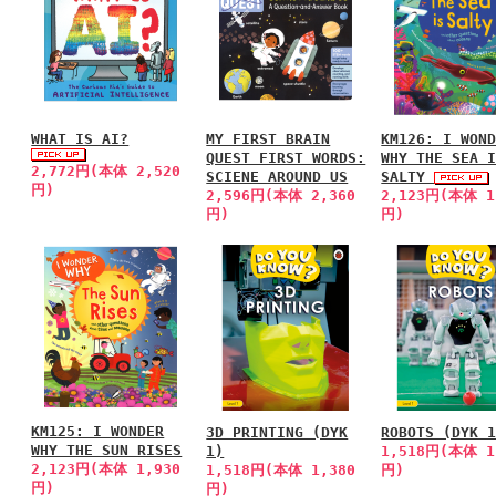
WHAT IS AI?
MY FIRST BRAIN
KM126: I WON
QUEST FIRST WORDS:
WHY THE SEA 
2,772円(本体 2,520
SCIENE AROUND US
SALTY
円)
2,596円(本体 2,360
2,123円(本体 1
円)
円)
KM125: I WONDER
3D PRINTING (DYK
ROBOTS (DYK 
WHY THE SUN RISES
1)
1,518円(本体 1
2,123円(本体 1,930
1,518円(本体 1,380
円)
円)
円)