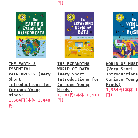
円)
THE EARTH'S
THE EXPANDING
WORLD OF MUS
ESSENTIAL
WORLD OF DATA
(Very Short
RAINFORESTS (Very
(Very Short
Introduction
Short
Introductions for
Curious Youn
Introductions for
Curious Young
Minds)
Curious Young
Minds)
1,584円(本体 1
Minds)
1,584円(本体 1,440
円)
1,584円(本体 1,440
円)
円)