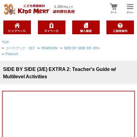
TOP
>
コースブック・ELT
>
PEARSON
>
SIDE BY SIDE 3/E <EX>
>
Pearson
SIDE BY SIDE (3/E) EXTRA 2: Teacher's Guide w/
Multilevel Activities