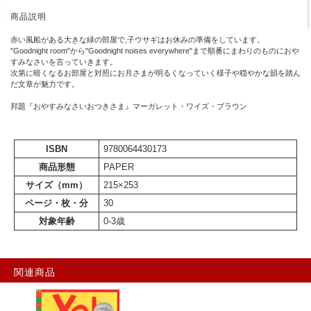
商品説明
赤い風船がある大きな緑の部屋で,子ウサギはお休みの準備をしています。
"Goodnight room"から"Goodnight noises everywhere"まで順番にまわりのものにおや
すみなさいを言っていきます。
次第に暗くなるお部屋と対照にお月さまが明るくなっていく様子や穏やかな韻を踏ん
だ文章が魅力です。
邦題『おやすみなさいおつきさま』マーガレット・ワイズ・ブラウン
ISBN
9780064430173
商品形態
PAPER
サイズ（mm）
215×253
ページ・枚・分
30
対象年齢
0-3歳
関連商品