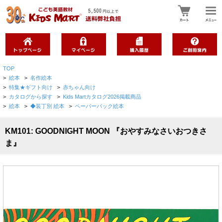
TOP
>
絵本
>
名作絵本
>
特集★ギフト向け
>
赤ちゃん向け
>
カタログから探す
>
Kids Martカタログ2026掲載商品
>
絵本
>
◆装丁別 絵本
>
ペーパーバック絵本
KM101: GOODNIGHT MOON 『おやすみなさいおつきさ
ま』