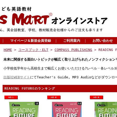
｜
マイページ＆新規会員登録
｜
ご利用案内
｜
お問い合わせ
HOME
>
コースブック・ELT
>
COMPASS PUBLISHING
> READING F
未来に関係する面白いトピックが幅広く取り上げられたノンフィクション
小学校低学年から高校生まで幅広くお使いいただける7レベル・各レベル
出版社WEBサイト
にてTeacher's Guide, MP3 Audioなどがダウ
READING FUTUREのランキング