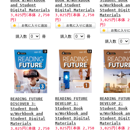
Book w/Workbook
Book w/Workbook
Student Book
and Student
and Student
w/Workbook an
Digital Materials
Digital Materials
Student Digit
3,025円(本体 2,750
3,025円(本体 2,750
Materials
円)
円)
3,025円(本体 2
円)
購入数
冊
購入数
冊
購入数
READING FUTURE
READING FUTUR
READING FUTURE
DEVELOP 1:
DEVELOP 2:
DISCOVER 3:
Student Book
Student Book
Student Book
w/Workbook and
w/Workbook an
w/Workbook and
Student Digital
Student Digit
Student Digital
Materials
Materials
Materials
3,025円(本体 2,750
3,025円(本体 2
3,025円(本体 2,750