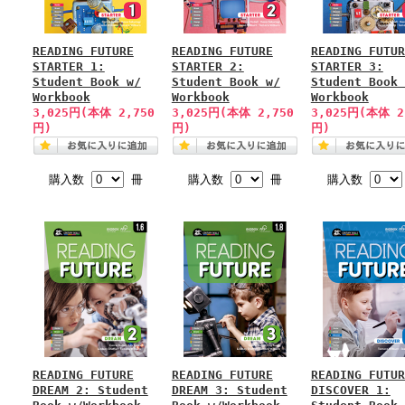
READING FUTURE
READING FUTURE
READING FUTUR
STARTER 1:
STARTER 2:
STARTER 3:
Student Book w/
Student Book w/
Student Book 
Workbook
Workbook
Workbook
3,025円(本体 2,750
3,025円(本体 2,750
3,025円(本体 2
円)
円)
円)
購入数
冊
購入数
冊
購入数
READING FUTURE
READING FUTURE
READING FUTUR
DREAM 2: Student
DREAM 3: Student
DISCOVER 1: