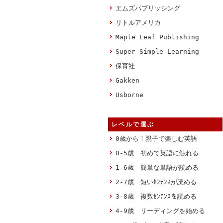
エムズパブリッシング
リトルアメリカ
Maple Leaf Publishing
Super Simple Learning
保育社
Gakken
Usborne
レベルで選ぶ
0歳から！親子で楽しむ英語
0-5歳 初めて英語に触れる
1-6歳 簡単な単語が読める
2-7歳 短いｾﾝﾃﾝｽが読める
3-8歳 複数ｾﾝﾃﾝｽを読める
4-9歳 リーディングを始める