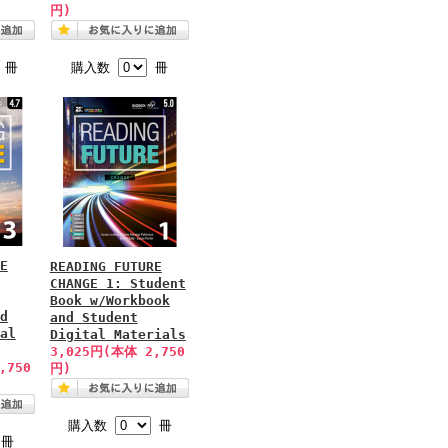
円)
冊
購入数
冊
E
READING FUTURE
CHANGE 1: Student
Book w/Workbook
d
and Student
al
Digital Materials
3,025円(本体 2,750
,750
円)
購入数
冊
冊