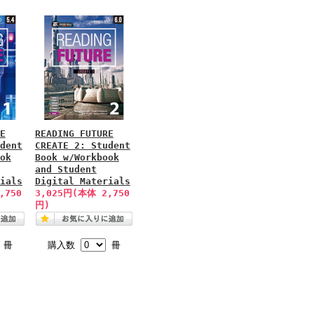
E
READING FUTURE
dent
CREATE 2: Student
ok
Book w/Workbook
and Student
ials
Digital Materials
,750
3,025円(本体 2,750
円)
冊
購入数
冊