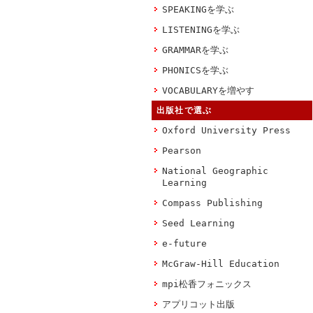
SPEAKINGを学ぶ
LISTENINGを学ぶ
GRAMMARを学ぶ
PHONICSを学ぶ
VOCABULARYを増やす
出版社で選ぶ
Oxford University Press
Pearson
National Geographic
Learning
Compass Publishing
Seed Learning
e-future
McGraw-Hill Education
mpi松香フォニックス
アプリコット出版