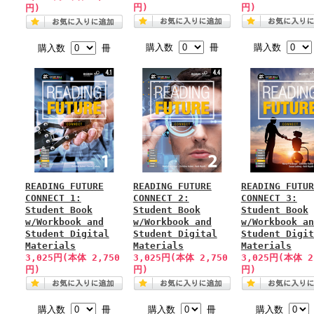
円)
円)
円)
購入数
冊
購入数
購入数
冊
READING FUTURE
READING FUTURE
READING FUTUR
CONNECT 1:
CONNECT 2:
CONNECT 3:
Student Book
Student Book
Student Book
w/Workbook and
w/Workbook and
w/Workbook an
Student Digital
Student Digital
Student Digit
Materials
Materials
Materials
3,025円(本体 2,750
3,025円(本体 2,750
3,025円(本体 2
円)
円)
円)
購入数
冊
購入数
冊
購入数