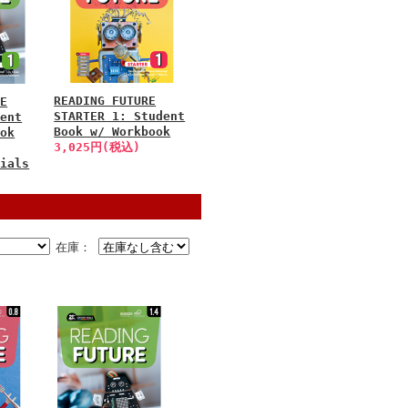
READING FUTURE
RE
STARTER 1: Student
dent
Book w/ Workbook
ook
3,025円(税込)
rials
在庫：