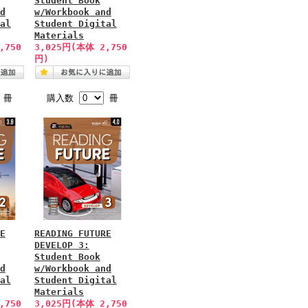
Student Book
d
w/Workbook and
al
Student Digital
Materials
,750
3,025円(本体 2,750
円)
冊
購入数
冊
E
READING FUTURE
DEVELOP 3:
Student Book
d
w/Workbook and
al
Student Digital
Materials
,750
3,025円(本体 2,750