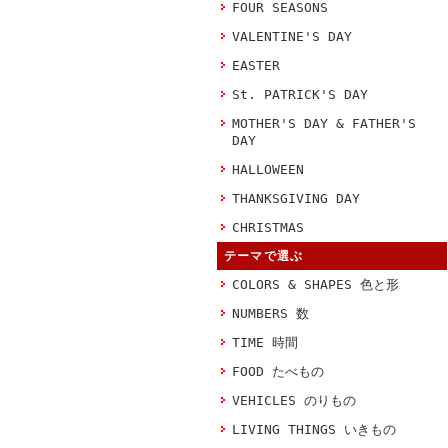
FOUR SEASONS
VALENTINE'S DAY
EASTER
St. PATRICK'S DAY
MOTHER'S DAY & FATHER'S
DAY
HALLOWEEN
THANKSGIVING DAY
CHRISTMAS
テーマで選ぶ
COLORS & SHAPES 色と形
NUMBERS 数
TIME 時間
FOOD たべもの
VEHICLES のりもの
LIVING THINGS いきもの