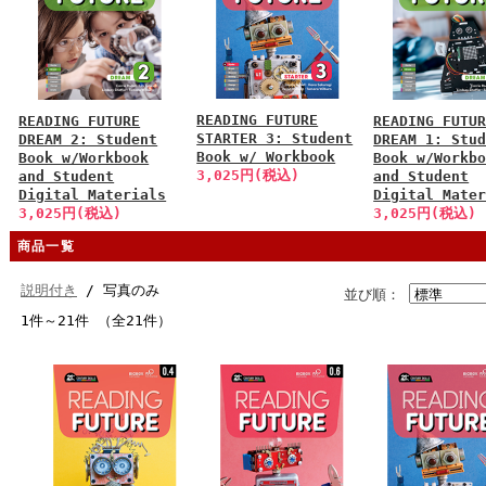
READING FUTURE
READING FUTURE
READING FUTU
STARTER 3: Student
DREAM 2: Student
DREAM 1: Stu
Book w/ Workbook
Book w/Workbook
Book w/Workb
3,025円(税込)
and Student
and Student
Digital Materials
Digital Mate
3,025円(税込)
3,025円(税込)
商品一覧
説明付き
/ 写真のみ
並び順：
1件～21件 （全21件）