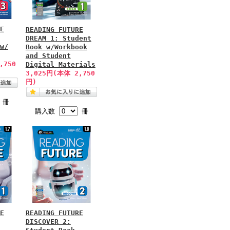
E
READING FUTURE
DREAM 1: Student
w/
Book w/Workbook
and Student
,750
Digital Materials
3,025円(本体 2,750
円)
冊
購入数
冊
E
READING FUTURE
DISCOVER 2: