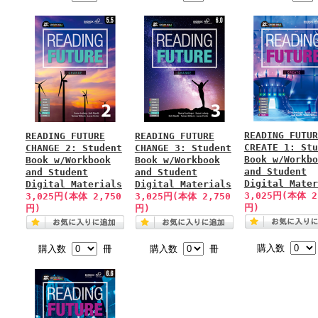
READING FUTUR
READING FUTURE
READING FUTURE
CREATE 1: Stu
CHANGE 2: Student
CHANGE 3: Student
Book w/Workbo
Book w/Workbook
Book w/Workbook
and Student
and Student
and Student
Digital Mater
Digital Materials
Digital Materials
3,025円(本体 2
3,025円(本体 2,750
3,025円(本体 2,750
円)
円)
円)
購入数
購入数
冊
購入数
冊