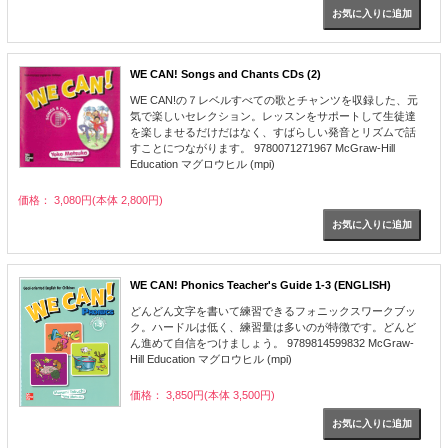
WE CAN! Songs and Chants CDs (2)
WE CAN!の７レベルすべての歌とチャンツを収録した、元
気で楽しいセレクション。レッスンをサポートして生徒達
を楽しませるだけだはなく、すばらしい発音とリズムで話
すことにつながります。 9780071271967 McGraw-Hill
Education マグロウヒル (mpi)
価格： 3,080円(本体 2,800円)
WE CAN! Phonics Teacher's Guide 1-3 (ENGLISH)
どんどん文字を書いて練習できるフォニックスワークブッ
ク。ハードルは低く、練習量は多いのが特徴です。どんど
ん進めて自信をつけましょう。 9789814599832 McGraw-
Hill Education マグロウヒル (mpi)
価格： 3,850円(本体 3,500円)