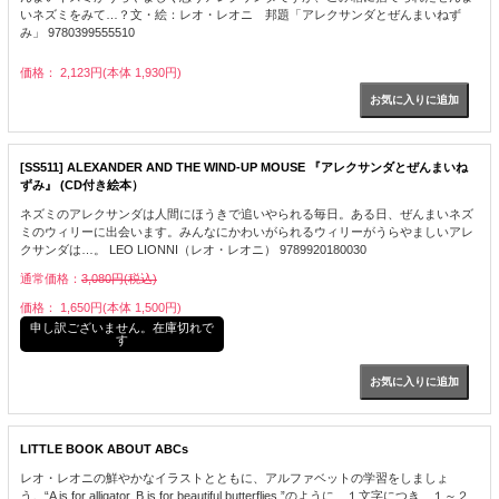
いネズミをみて…？文・絵：レオ・レオニ 邦題「アレクサンダとぜんまいねず
み」 9780399555510
価格： 2,123円(本体 1,930円)
[SS511] ALEXANDER AND THE WIND-UP MOUSE 『アレクサンダとぜんまいね
ずみ』 (CD付き絵本）
ネズミのアレクサンダは人間にほうきで追いやられる毎日。ある日、ぜんまいネズ
ミのウィリーに出会います。みんなにかわいがられるウィリーがうらやましいアレ
クサンダは…。 LEO LIONNI（レオ・レオニ） 9789920180030
通常価格：
3,080円(税込)
価格： 1,650円(本体 1,500円)
申し訳ございません。在庫切れで
す
LITTLE BOOK ABOUT ABCs
レオ・レオニの鮮やかなイラストとともに、アルファベットの学習をしましょ
う。“A is for alligator. B is for beautiful butterflies.”のように、１文字につき、１～２