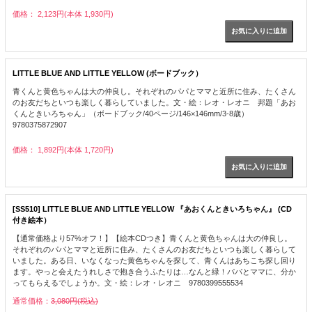
価格： 2,123円(本体 1,930円)
LITTLE BLUE AND LITTLE YELLOW (ボードブック）
青くんと黄色ちゃんは大の仲良し。それぞれのパパとママと近所に住み、たくさん
のお友だちといつも楽しく暮らしていました。文・絵：レオ・レオニ 邦題「あお
くんときいろちゃん」（ボードブック/40ページ/146×146mm/3-8歳）
9780375872907
価格： 1,892円(本体 1,720円)
[SS510] LITTLE BLUE AND LITTLE YELLOW 『あおくんときいろちゃん』 (CD
付き絵本）
【通常価格より57%オフ！】【絵本CDつき】青くんと黄色ちゃんは大の仲良し。
それぞれのパパとママと近所に住み、たくさんのお友だちといつも楽しく暮らして
いました。ある日、いなくなった黄色ちゃんを探して、青くんはあちこち探し回り
ます。やっと会えたうれしさで抱き合うふたりは…なんと緑！パパとママに、分か
ってもらえるでしょうか。文・絵：レオ・レオニ 9780399555534
通常価格：
3,080円(税込)