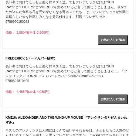
長い冬に向けてせっせと働く野ネズミ達。でもフレデリックだけは"SUN
RAYS"と"COLORS"と"WORDS"を集めていると言って働こうとしません。やがて
ため込んだ食料も尽き元気がなくなる野ネズミたち。そこでフレデリックが仲間に
素晴らしい物を披露しみんなを勇気付けます。邦題「フレデリック」
9789920180023
価格： 3,080円(本体 2,800円)
FREDERICK (ハードカバー絵本）
長い冬に向けてせっせと働く野ネズミ達。でもフレデリックだけは"SUN
RAYS"と"COLORS"と"WORDS"を集めていると言って働こうとしません…。『フ
レデリック』LIONNI LEO（ハードカバー/280×230mm/32ページ）
9780394810409
価格： 4,488円(本体 4,080円)
KM116: ALEXANDER AND THE WIND-UP MOUSE 『アレクサンダとぜんまいね
ずみ』
ネズミのアレクサンダは人間にほうきで追いやられる毎日。子どもたちに人気のぜ
んまいネズミがうらやましく思うアレクサンダですが、ごみ箱に捨てられたぜんま