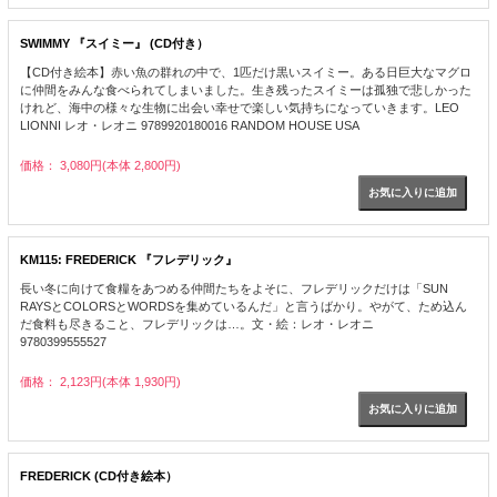
SWIMMY 『スイミー』 (CD付き）
【CD付き絵本】赤い魚の群れの中で、1匹だけ黒いスイミー。ある日巨大なマグロ
に仲間をみんな食べられてしまいました。生き残ったスイミーは孤独で悲しかった
けれど、海中の様々な生物に出会い幸せで楽しい気持ちになっていきます。LEO
LIONNI レオ・レオニ 9789920180016 RANDOM HOUSE USA
価格： 3,080円(本体 2,800円)
KM115: FREDERICK 『フレデリック』
長い冬に向けて食糧をあつめる仲間たちをよそに、フレデリックだけは「SUN
RAYSとCOLORSとWORDSを集めているんだ」と言うばかり。やがて、ため込ん
だ食料も尽きること、フレデリックは…。文・絵：レオ・レオニ
9780399555527
価格： 2,123円(本体 1,930円)
FREDERICK (CD付き絵本）