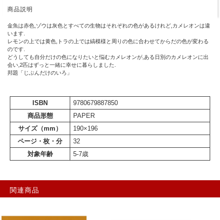
商品説明
金魚は赤色,ゾウは灰色とすべての生物はそれぞれの色があるけれど,カメレオンは違
います.
レモンの上では黄色,トラの上では縞模様と周りの色に合わせてからだの色が変わる
のです.
どうしても自分だけの色になりたいと悩むカメレオンが,ある日別のカメレオンに出
会い,2匹はずっと一緒に幸せに暮らしました.
邦題「じぶんだけのいろ」
ISBN
9780679887850
商品形態
PAPER
サイズ（mm）
190×196
ページ・枚・分
32
対象年齢
5-7歳
関連商品