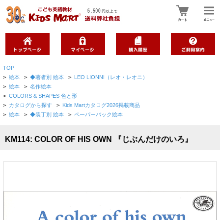
TOP
>
絵本
>
◆著者別 絵本
>
LEO LIONNI（レオ・レオニ）
>
絵本
>
名作絵本
>
COLORS & SHAPES 色と形
>
カタログから探す
>
Kids Martカタログ2026掲載商品
>
絵本
>
◆装丁別 絵本
>
ペーパーバック絵本
KM114: COLOR OF HIS OWN 『じぶんだけのいろ』