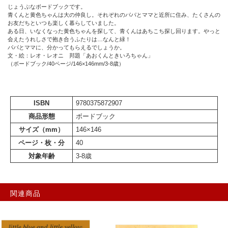
じょうぶなボードブックです。
青くんと黄色ちゃんは大の仲良し。それぞれのパパとママと近所に住み、たくさんの
お友だちといつも楽しく暮らしていました。
ある日、いなくなった黄色ちゃんを探して、青くんはあちこち探し回ります。やっと
会えたうれしさで抱き合うふたりは…なんと緑！
パパとママに、分かってもらえるでしょうか。
文・絵：レオ・レオニ 邦題「あおくんときいろちゃん」
（ボードブック/40ページ/146×146mm/3-8歳）
ISBN
9780375872907
商品形態
ボードブック
サイズ（mm）
146×146
ページ・枚・分
40
対象年齢
3-8歳
関連商品