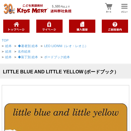
TOP
>
絵本
>
◆著者別 絵本
>
LEO LIONNI（レオ・レオニ）
>
絵本
>
名作絵本
>
絵本
>
◆装丁別 絵本
>
ボードブック絵本
LITTLE BLUE AND LITTLE YELLOW (ボードブック）