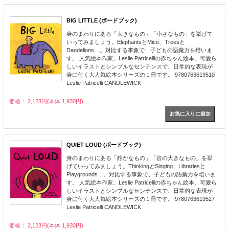
BIG LITTLE (ボードブック)
身のまわりにある「大きなもの」「小さなもの」を挙げて
いってみましょう。ElephantsとMice、Treesと
Dandelions…。対比する事象で、子どもの語彙力を培いま
す。 人気絵本作家、Leslie Patricelliの赤ちゃん絵本。可愛ら
しいイラストとシンプルなセンテンスで、日常的な表現が
身に付く大人気絵本シリーズの１冊です。 9780763619510
Leslie Patricelli CANDLEWICK
価格： 2,123円(本体 1,930円)
QUIET LOUD (ボードブック)
身のまわりにある「静かなもの」「音の大きなもの」を挙
げていってみましょう。ThinkingとSinging、Librariesと
Playgrounds…。対比する事象で、子どもの語彙力を培いま
す。 人気絵本作家、Leslie Patricelliの赤ちゃん絵本。可愛ら
しいイラストとシンプルなセンテンスで、日常的な表現が
身に付く大人気絵本シリーズの１冊です。 9780763619527
Leslie Patricelli CANDLEWICK
価格： 2,123円(本体 1,930円)