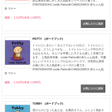
的な表現が身に付く大人気絵本シリーズの１冊です。
9780763632441 Leslie Patricelli CANDLEWICK 赤ちゃん絵
本 マナー
価格： 2,123円(本体 1,930円)
POTTY (ボードブック)
トイレにいきたい！オムツでもいいけれど、トイレにいこ
うかな…どうしようかな…。トイレトレーニング中の子ど
もはもちろん、オムツを卒業した子どもも楽しく共感でき
ます。 人気絵本作家、Leslie Patricelliの赤ちゃん絵本。可愛
らしいイラストとシンプルなセンテンスで、日常的な表現
が身に付く大人気絵本シリーズの１冊です。
9780763644765 Leslie Patricelli CANDLEWICK 赤ちゃん絵
本 マナー
価格： 2,123円(本体 1,930円)
TUBBY (ボードブック)
泥だらけになったあとは、お風呂タイム。ぶくぶく泡あそ