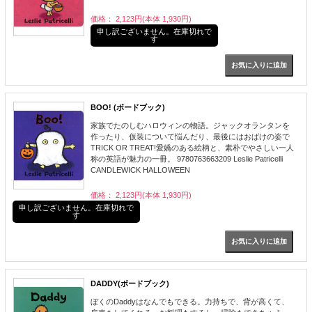
価格： 2,123円(本体 1,930円)
申し訳ございません。在庫切れで
す
BOO! (ボードブック)
家族でたのしむハロウィンの物語。ジャックオランタンを
作ったり、仮装について悩んだり、最後にはおばけの姿で
TRICK OR TREAT!愛嬌のある絵柄と、素朴でやさしい一人
称の英語が魅力の一冊。 9780763663209 Leslie Patricelli
CANDLEWICK HALLOWEEN
価格： 2,123円(本体 1,930円)
申し訳ございません。在庫切れで
す
DADDY(ボードブック)
ぼくのDaddyはなんでもできる。力持ちで、背が高くて、