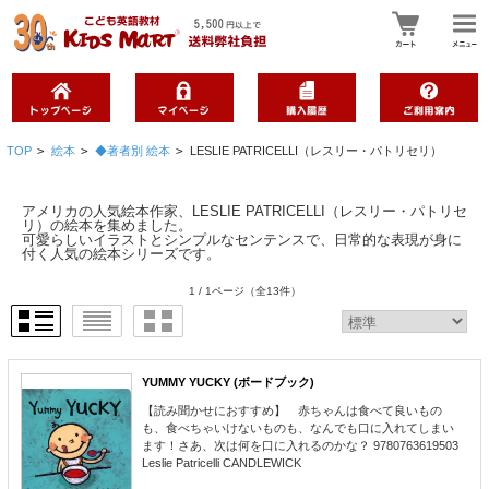
TOP
>
絵本
>
◆著者別 絵本
>
LESLIE PATRICELLI（レスリー・パトリセリ）
アメリカの人気絵本作家、LESLIE PATRICELLI（レスリー・パトリセ
リ）の絵本を集めました。
可愛らしいイラストとシンプルなセンテンスで、日常的な表現が身に
付く人気の絵本シリーズです。
1 / 1ページ
（全13件）
YUMMY YUCKY (ボードブック)
【読み聞かせにおすすめ】 赤ちゃんは食べて良いもの
も、食べちゃいけないものも、なんでも口に入れてしまい
ます！さあ、次は何を口に入れるのかな？ 9780763619503
Leslie Patricelli CANDLEWICK