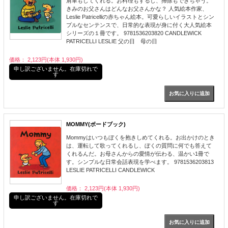
肩車もしてくれる。お料理もするし、掃除もできちゃう。
きみのお父さんはどんなお父さんかな？ 人気絵本作家、
Leslie Patricelliの赤ちゃん絵本。可愛らしいイラストとシン
プルなセンテンスで、日常的な表現が身に付く大人気絵本
シリーズの１冊です。 9781536203820 CANDLEWICK
PATRICELLI LESLIE 父の日 母の日
価格： 2,123円(本体 1,930円)
申し訳ございません。在庫切れで
す
MOMMY(ボードブック)
Mommyはいつもぼくを抱きしめてくれる。お出かけのとき
は、運転して歌ってくれるし、ぼくの質問に何でも答えて
くれるんだ。お母さんからの愛情が伝わる、温かい1冊で
す。シンプルな日常会話表現を学べます。 9781536203813
LESLIE PATRICELLI CANDLEWICK
価格： 2,123円(本体 1,930円)
申し訳ございません。在庫切れで
す