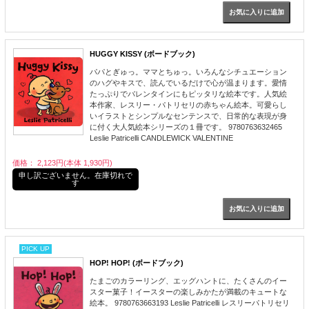
HUGGY KISSY (ボードブック)
パパとぎゅっ。ママとちゅっ。いろんなシチュエーション
のハグやキスで、読んでいるだけで心が温まります。愛情
たっぷりでバレンタインにもピッタリな絵本です。人気絵
本作家、レスリー・パトリセリの赤ちゃん絵本。可愛らし
いイラストとシンプルなセンテンスで、日常的な表現が身
に付く大人気絵本シリーズの１冊です。 9780763632465
Leslie Patricelli CANDLEWICK VALENTINE
価格： 2,123円(本体 1,930円)
申し訳ございません。在庫切れで
す
PICK UP
HOP! HOP! (ボードブック)
たまごのカラーリング、エッグハントに、たくさんのイー
スター菓子！イースターの楽しみかたが満載のキュートな
絵本。 9780763663193 Leslie Patricelli レスリーパトリセリ