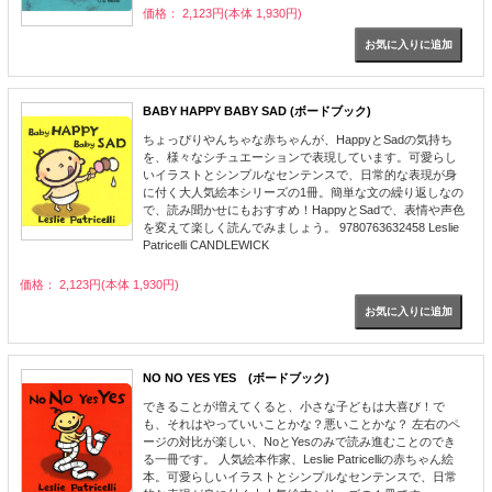
価格： 2,123円(本体 1,930円)
BABY HAPPY BABY SAD (ボードブック)
ちょっぴりやんちゃな赤ちゃんが、HappyとSadの気持ち
を、様々なシチュエーションで表現しています。可愛らし
いイラストとシンプルなセンテンスで、日常的な表現が身
に付く大人気絵本シリーズの1冊。簡単な文の繰り返しなの
で、読み聞かせにもおすすめ！HappyとSadで、表情や声色
を変えて楽しく読んでみましょう。 9780763632458 Leslie
Patricelli CANDLEWICK
価格： 2,123円(本体 1,930円)
NO NO YES YES (ボードブック)
できることが増えてくると、小さな子どもは大喜び！で
も、それはやっていいことかな？悪いことかな？ 左右のペ
ージの対比が楽しい、NoとYesのみで読み進むことのでき
る一冊です。 人気絵本作家、Leslie Patricelliの赤ちゃん絵
本。可愛らしいイラストとシンプルなセンテンスで、日常