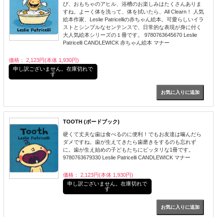
び、おもちゃのアヒル、浴槽のお楽しみはたくさんありま
すね。よーく体を洗って、体を拭いたら、All Clearn！ 人気
絵本作家、Leslie Patricelliの赤ちゃん絵本。可愛らしいイラ
ストとシンプルなセンテンスで、日常的な表現が身に付く
大人気絵本シリーズの１冊です。 9780763645670 Leslie
Patricelli CANDLEWICK 赤ちゃん絵本 マナー
価格： 2,123円(本体 1,930円)
申し訳ございません。在庫切れで
す
TOOTH (ボードブック)
硬くて丈夫な歯は食べるのに便利！でもお友達は噛んだら
ダメですね。歯が生えてきたら歯磨きをするのも忘れず
に。歯が生え始めの子どもたちにピッタリな1冊です。
9780763679330 Leslie Patricelli CANDLEWICK マナー
価格： 2,123円(本体 1,930円)
申し訳ございません。在庫切れで
す