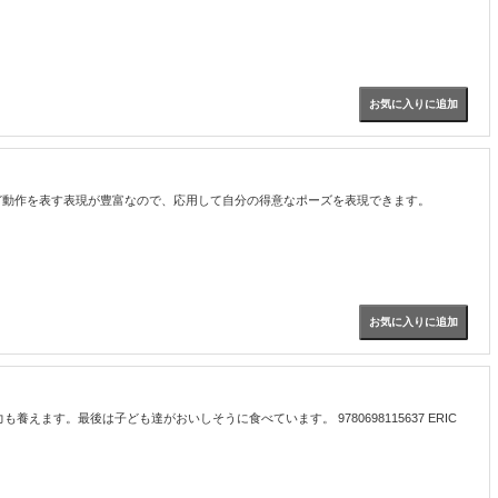
end my knees"など動作を表す表現が豊富なので、応用して自分の得意なポーズを表現できます。
。最後は子ども達がおいしそうに食べています。 9780698115637 ERIC