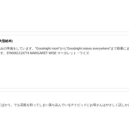
(大型絵本)
ています。"Goodnight room"から"Goodnight noises everywhe
0061119774 MARGARET WISE マーガレット・ワイズ
かり。でも花瓶を割ってしまい落ち込んでいるデイビッドにお母さんはやさしく話しかけます。 978