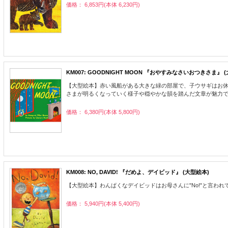
価格： 6,853円(本体 6,230円)
KM007: GOODNIGHT MOON 『おやすみなさいおつきさま』 
【大型絵本】赤い風船がある大きな緑の部屋で、子ウサギはお休みの準備をし
さまが明るくなっていく様子や穏やかな韻を踏んだ文章が魅力です。978
価格： 6,380円(本体 5,800円)
KM008: NO, DAVID! 『だめよ、デイビッド』 (大型絵本)
【大型絵本】わんぱくなデイビッドはお母さんに"No!"と言われてば
価格： 5,940円(本体 5,400円)