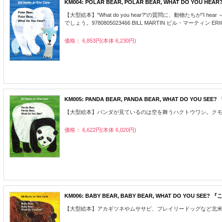
KM004: POLAR BEAR, POLAR BEAR, WHAT DO Y
【大型絵本】"What do you hear?"の質問に、動物たちが"
でしょう。9780805023466 BILL MARTIN ビル・マーティン E
価格： 6,853円(本体 6,230円)
KM005: PANDA BEAR, PANDA BEAR, WHAT DO Y
【大型絵本】パンダが見ているのは空を舞うハクトウワシ。クモザルやアシ
価格： 6,622円(本体 6,020円)
KM006: BABY BEAR, BABY BEAR, WHAT DO YOU
【大型絵本】アカギツネやムササビ、プレイリードッグなど北米に生息す