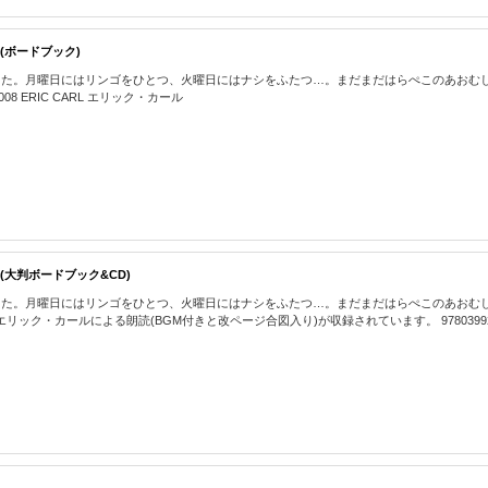
』 (ボードブック)
した。月曜日にはリンゴをひとつ、火曜日にはナシをふたつ…。まだまだはらぺこのあおむ
8 ERIC CARL エリック・カール
し』 (大判ボードブック&CD)
した。月曜日にはリンゴをひとつ、火曜日にはナシをふたつ…。まだまだはらぺこのあおむ
・カールによる朗読(BGM付きと改ページ合図入り)が収録されています。 978039924745