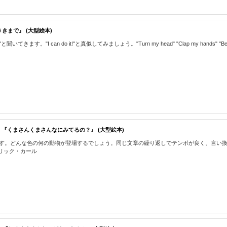
まさきまで』 (大型絵本)
きます。"I can do it!"と真似してみましょう。"Turn my head" "Clap my hands" 
OU SEE? 『くまさんくまさんなにみてるの？』 (大型絵本)
に答えていきます。どんな色の何の動物が登場するでしょう。同じ文章の繰り返しでテンポが良く
L エリック・カール