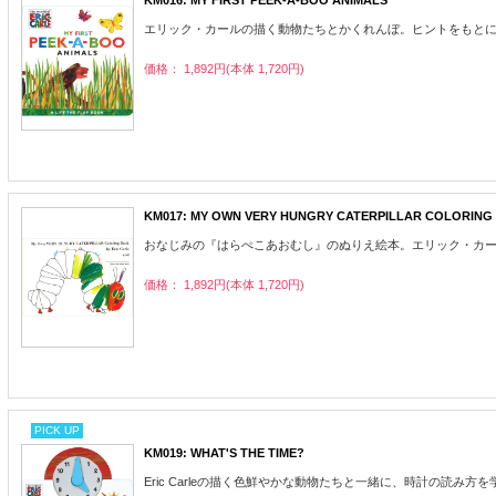
エリック・カールの描く動物たちとかくれんぼ。ヒントをもとに、フラ
価格： 1,892円(本体 1,720円)
KM017: MY OWN VERY HUNGRY CATERPILLAR CO
おなじみの『はらぺこあおむし』のぬりえ絵本。エリック・カールになった気分で
価格： 1,892円(本体 1,720円)
PICK UP
KM019: WHAT'S THE TIME?
Eric Carleの描く色鮮やかな動物たちと一緒に、時計の読み方を学