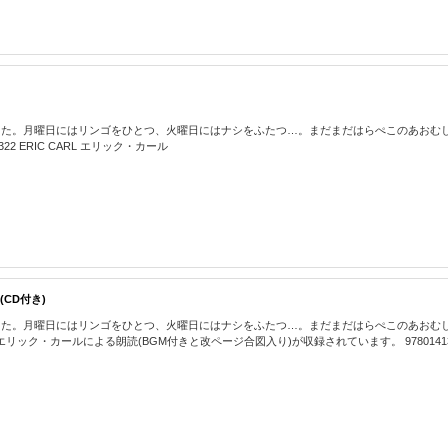
した。月曜日にはリンゴをひとつ、火曜日にはナシをふたつ…。まだまだはらぺこのあおむ
2 ERIC CARL エリック・カール
 (CD付き)
した。月曜日にはリンゴをひとつ、火曜日にはナシをふたつ…。まだまだはらぺこのあおむ
・カールによる朗読(BGM付きと改ページ合図入り)が収録されています。 978014138093