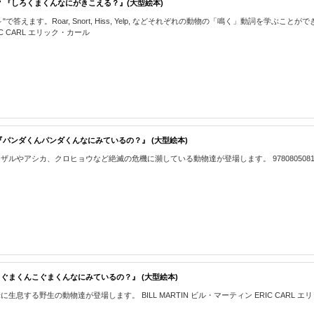
OU HEAR? 『しろくまくんなにがきこえる？』(大型絵本)
I hear ～"で答えます。Roar, Snort, Hiss, Yelp, などそれぞれの動物の「鳴
RIC CARL エリック・カール
OU SEE? 『パンダくんパンダくんなにみているの？』 (大型絵本)
カ、クロヒョウなど絶滅の危機に瀕している動物達が登場します。 9780805081022 BIL
 SEE? 『こぐまくんこぐまくんなにみているの？』 (大型絵本)
る野生の動物達が登場します。 BILL MARTIN ビル・マーティン ERIC CARL エ