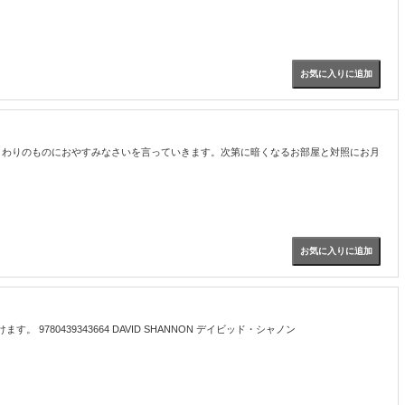
re"まで順番にまわりのものにおやすみなさいを言っていきます。次第に暗くなるお部屋と対照にお月
0439343664 DAVID SHANNON デイビッド・シャノン