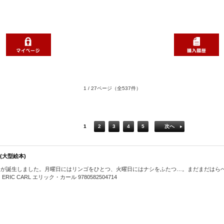
1 / 27ページ
（全537件）
1
2
3
4
5
次へ
 (大型絵本)
しが誕生しました。月曜日にはリンゴをひとつ、火曜日にはナシをふたつ…。まだまだはら
CARL エリック・カール 9780582504714