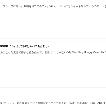
ップに隠れた動物を当ててみてください。ヒントにはライムも隠れているので、大きな声で読み上げ
LORING BOOK 『わたしだけのはらぺこあおむし』
好きな色をぬって、世界に1つしかない"My Own Very Hungry Caterpillar"を作
びましょう。短針長針をそれぞれ動かすことができます。 9780141363752 ERIC CARL