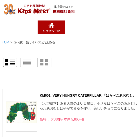
TOP
>
2-7歳 短いｾﾝﾃﾝｽが読める
KM001: VERY HUNGRY CATERPILLAR 『はらぺこあおむし』
【大型絵本】ある天気のよい日曜日、小さなはらぺこのあおむ
ったあおむしはやがてまゆを作り、美しいチョウになりました。 ERIC 
価格： 6,380円(本体 5,800円)