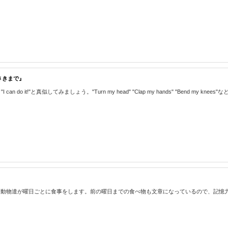
まさきまで』
 can do it!"と真似してみましょう。"Turn my head" "Clap my hands" "B
達が曜日ごとに食事をします。前の曜日までの食べ物も文章になっているので、記憶力も養えます